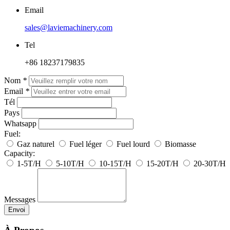
Email
sales@laviemachinery.com
Tel
+86 18237179835
Nom
*
Email
*
Tél
Pays
Whatsapp
Fuel:
Gaz naturel
Fuel léger
Fuel lourd
Biomasse
Capacity:
1-5T/H
5-10T/H
10-15T/H
15-20T/H
20-30T/H
Messages