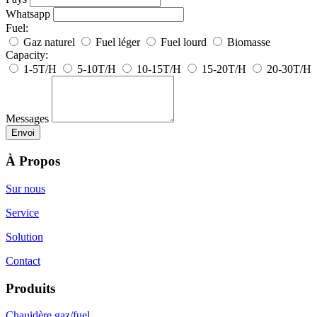
Whatsapp
Fuel:
Gaz naturel
Fuel léger
Fuel lourd
Biomasse
Capacity:
1-5T/H
5-10T/H
10-15T/H
15-20T/H
20-30T/H
Messages
À Propos
Sur nous
Service
Solution
Contact
Produits
Chauidère gaz/fuel